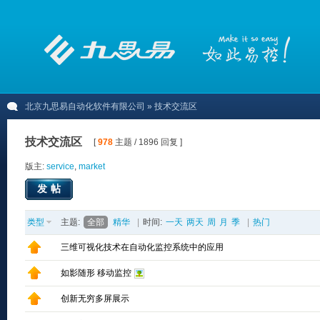
北京九思易自动化软件有限公司
» 技术交流区
技术交流区
[
978
主题 / 1896 回复 ]
版主:
service
,
market
发帖
类型
主题:
全部
精华
|
时间:
一天
两天
周
月
季
|
热门
三维可视化技术在自动化监控系统中的应用
如影随形 移动监控
创新无穷多屏展示