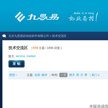
北京九思易自动化软件有限公司
» 技术交流区
技术交流区
[
978
主题 / 1896 回复 ]
版主:
service
,
market
发帖
类型
主题:
全部
精华
|
时间:
一天
两天
周
月
季
|
热门
本版块或