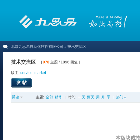
北京九思易自动化软件有限公司
» 技术交流区
技术交流区
[
978
主题 / 1896 回复 ]
版主:
service
,
market
发帖
辩论
主题:
全部
精华
|
时间:
一天
两天
周
月
季
|
热门
本版块或