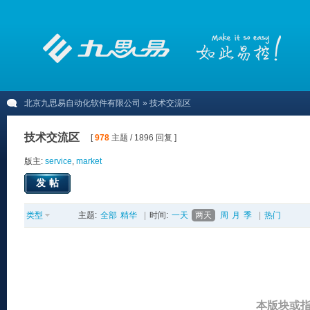
北京九思易自动化软件有限公司
» 技术交流区
技术交流区
[
978
主题 / 1896 回复 ]
版主:
service
,
market
发帖
类型
主题:
全部
精华
|
时间:
一天
两天
周
月
季
|
热门
本版块或